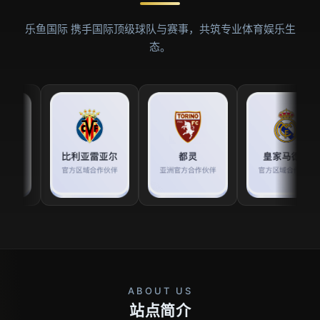
乐鱼国际 携手国际顶级球队与赛事，共筑专业体育娱乐生
态。
ABOUT US
站点简介