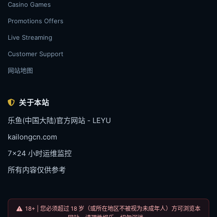
Casino Games
Promotions Offers
Live Streaming
Customer Support
网站地图
关于本站
乐鱼(中国大陆)官方网站 - LEYU
kailongcn.com
7×24 小时运维监控
所有内容仅供参考
18+ | 您必须超过 18 岁（或所在地区不被视为未成年人）方可浏览本