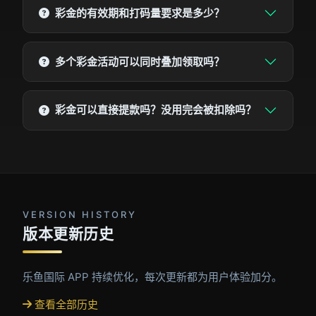
彩金的有效期和打码量要求是多少？
多个彩金活动可以同时叠加领取吗？
彩金可以直接提款吗？没用完会被扣除吗？
VERSION HISTORY
版本更新历史
乐鱼国际 APP 持续优化，每次更新都为用户体验加分。
查看全部历史