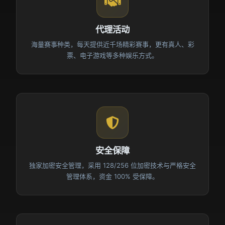
代理活动
海量赛事种类，每天提供近千场精彩赛事，更有真人、彩
票、电子游戏等多种娱乐方式。
安全保障
独家加密安全管理，采用 128/256 位加密技术与严格安全
管理体系，资金 100% 受保障。