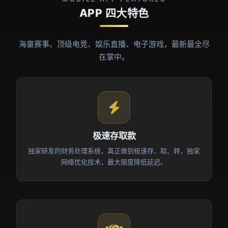
APP 四大特色
海量赛事、顶级电竞、娱乐直播、电子游戏，最新最全尽
在掌中。
极速存取款
独家研发的财务处理系统，真正做到极速存、取、转，独家
网络优化技术，最大限度降低延迟。