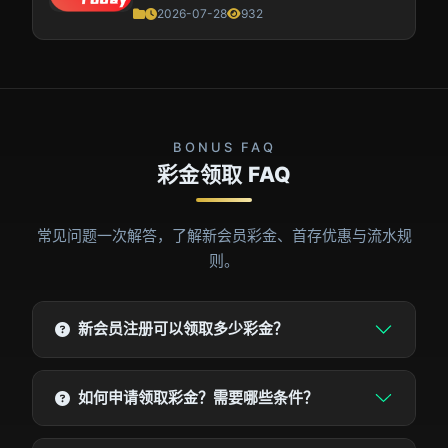
2026-07-28
932
BONUS FAQ
彩金领取 FAQ
常见问题一次解答，了解新会员彩金、首存优惠与流水规
则。
新会员注册可以领取多少彩金？
如何申请领取彩金？需要哪些条件？